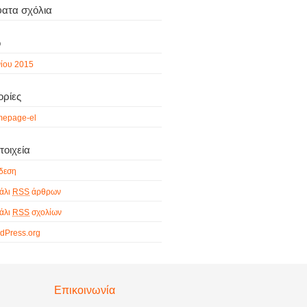
ατα σχόλια
ο
νίου 2015
ορίες
epage-el
οιχεία
δεση
άλι
RSS
άρθρων
άλι
RSS
σχολίων
dPress.org
Επικοινωνία