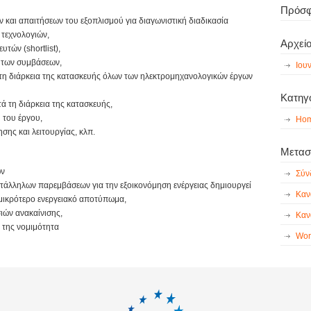
Πρόσφ
 και απαιτήσεων του εξοπλισμού για διαγωνιστική διαδικασία
 τεχνολογιών,
Αρχεί
τών (shortlist),
 των συμβάσεων,
Ιου
τη διάρκεια της κατασκευής όλων των ηλεκτρομηχανολογικών έργων
Κατηγ
τά τη διάρκεια της κατασκευής,
 του έργου,
Hom
ης και λειτουργίας, κλπ.
Μεταστ
ων
Σύν
τάλληλων παρεμβάσεων για την εξοικονόμηση ενέργειας δημιουργεί
Καν
μικρότερο ενεργειακό αποτύπωμα,
ιών ανακαίνισης,
Καν
ι της νομιμότητα
Wor