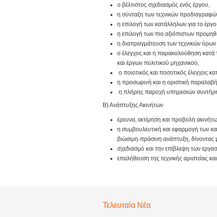
ο βέλτιστος σχεδιασμός ενός έργου,
η σύνταξη των τεχνικών προδιαγραφών
η επιλογή των κατάλληλων για το έργο
η επιλογή των πιο αξιόπιστων προμηθευ
η διαπραγμάτευση των τεχνικών όρων
ο έλεγχος και η παρακολούθηση κατά 
και έργων πολιτικού μηχανικού,
ο ποιοτικός και ποσοτικός έλεγχος κα
η προσωρινή και η οριστική παραλαβή
η πλήρης παροχή υπηρεσιών συντήρησ
Β) Ανάπτυξης Ακινήτων
έρευνα, εκτίμηση και προβολή ακινήτ
η συμβουλευτική και εφαρμογή των κα
βιώσιμη-πράσινη ανάπτυξη, δίνοντας 
σχεδιασμό και την επίβλεψη των εργασ
επαλήθευση της τεχνικής αριστείας κα
Τελευταία Νέα