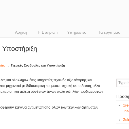
Αρχική
Η Εταιρία
Υπηρεσίες
Τα έργα μας
ι Υποστήριξη
→
ίες
Τεχνικές Συμβουλές και Υποστήριξη
ες και ολοκληρωμένες υπηρεσίες τεχνικής αξιολόγησης και
ται μηχανικοί με διδακτορική και μεταπτυχιακή εκπαίδευση, αλλά
διαχείριση και μελέτη σύνθετων έργων πολύ υψηλών προδιαγραφών
Πρόσφ
Gre
οσφέρουν εχέγγυα αντιμετώπισης όλων των τεχνικών ζητημάτων
unse
Gol